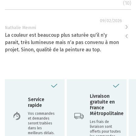
(10)
09/02/2026
Nathalie Memmi
Nathal
La couleur est beaucoup plus saturée qu'il n'y
La cou
parait, très lumineuse mais n'a pas convenu à mon
effacé
projet. Sinon, qualité de la peinture au top.
toujou
Livraison
Service
gratuite en
rapide
France
Métropolitaine
Vos commandes
et demandes
Les frais de
seront traitées
livraison sont
dans les
offerts pour toutes
meilleurs délais.