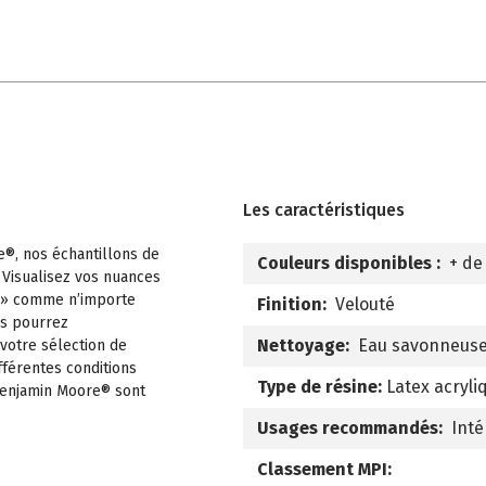
Les caractéristiques
e®, nos échantillons de
Couleurs disponibles :
+ de
 Visualisez vos nuances
 » comme n’importe
Finition:
Velouté
us pourrez
Nettoyage:
Eau savonneus
 votre sélection de
fférentes conditions
Type de résine:
Latex acryli
 Benjamin Moore® sont
Usages recommandés:
Inté
Classement MPI: