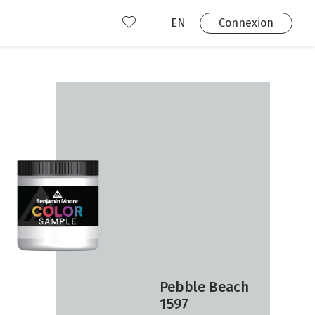
EN
Connexion
s
 produits
Où nous trouver?
 avez déjà un compte?
Connexion
Pebble Beach
1597