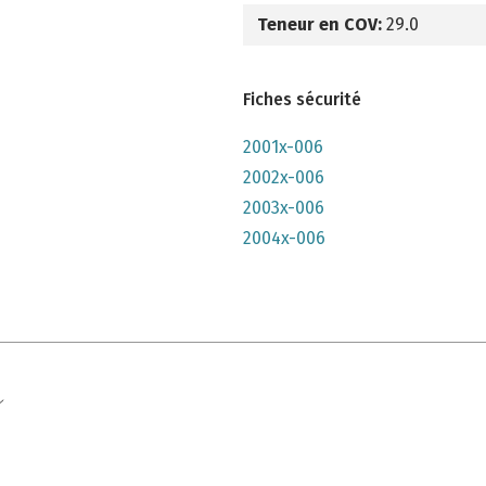
Teneur en COV:
29.0
Fiches sécurité
2001x-006
2002x-006
2003x-006
2004x-006
e qu'il n'y parait, très lumineuse mais n'a pas convenu à mon