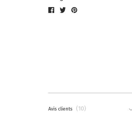
(10)
Avis clients
Nathalie Memmi
La couleur est beaucoup plus saturé
top.