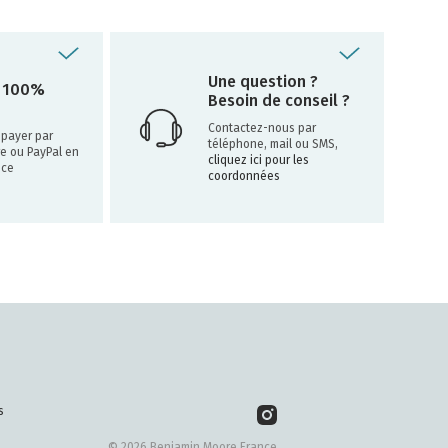
Une question ?
 100%
Besoin de conseil ?
Contactez-nous par
payer par
téléphone, mail ou SMS,
re ou PayPal en
cliquez ici pour les
nce
coordonnées
s
© 2026 Benjamin Moore France