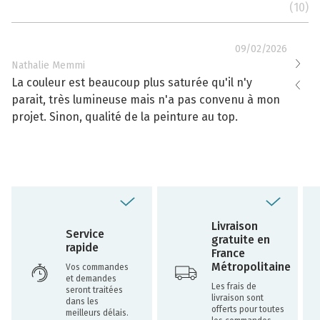
(10)
09/02/2026
Nathalie Memmi
Nathal
La couleur est beaucoup plus saturée qu'il n'y
La cou
parait, très lumineuse mais n'a pas convenu à mon
effacé
projet. Sinon, qualité de la peinture au top.
toujou
Livraison
Service
gratuite en
rapide
France
Métropolitaine
Vos commandes
et demandes
Les frais de
seront traitées
livraison sont
dans les
offerts pour toutes
meilleurs délais.