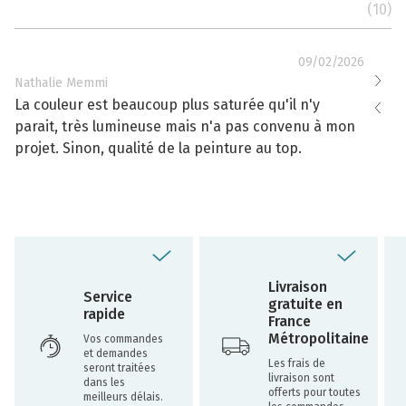
(10)
09/02/2026
Nathalie Memmi
Nathal
La couleur est beaucoup plus saturée qu'il n'y
La cou
parait, très lumineuse mais n'a pas convenu à mon
effacé
projet. Sinon, qualité de la peinture au top.
toujou
Livraison
Service
gratuite en
rapide
France
Métropolitaine
Vos commandes
et demandes
Les frais de
seront traitées
livraison sont
dans les
offerts pour toutes
meilleurs délais.