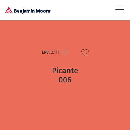
LRV:
27.11
Picante
006