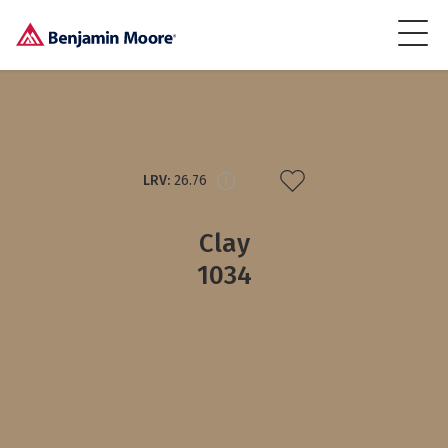
LRV:
26.76
Clay
1034