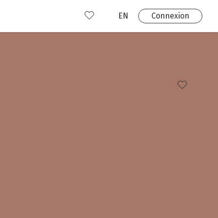
EN
Connexion
s
 produits
Où nous trouver?
 avez déjà un compte?
Connexion