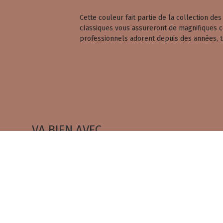
Cette couleur fait partie de la collection d
classiques vous assureront de magnifiques cou
professionnels adorent depuis des années, 
VA BIEN AVEC