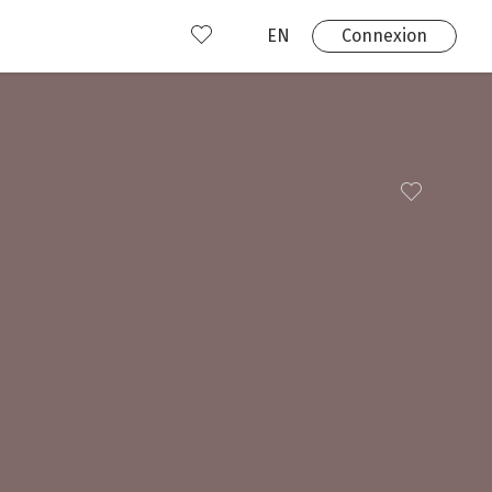
EN
Connexion
s
 produits
Où nous trouver?
 avez déjà un compte?
Connexion