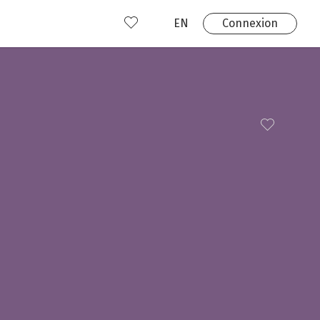
EN
Connexion
s
 produits
Où nous trouver?
 avez déjà un compte?
Connexion