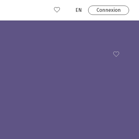
EN
Connexion
s
 produits
Où nous trouver?
 avez déjà un compte?
Connexion