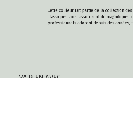
Cette couleur fait partie de la collection d
classiques vous assureront de magnifiques cou
professionnels adorent depuis des années, 
VA BIEN AVEC