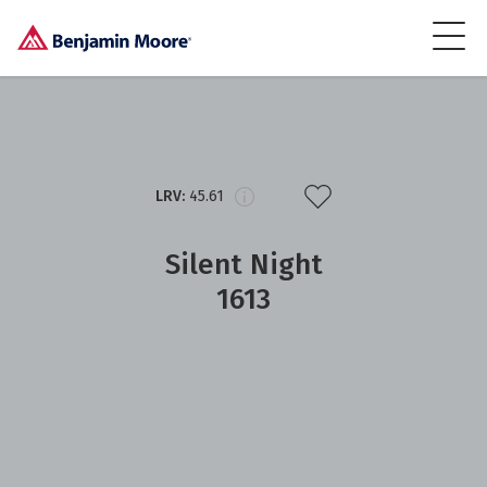
LRV:
45.61
Silent Night
1613