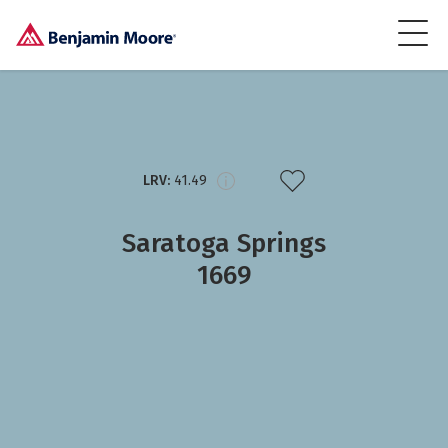
LRV:
41.49
Saratoga Springs
1669