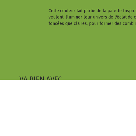
Cette couleur fait partie de la palette Inspi
veulent illuminer leur univers de l'éclat de
foncées que claires, pour former des combin
VA BIEN AVEC