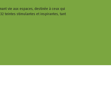
nant vie aux espaces, destinée à ceux qui
2 teintes stimulantes et inspirantes, tant