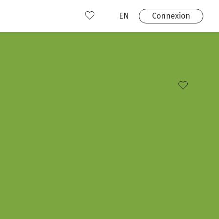
EN
Connexion
s
 produits
Où nous trouver?
 avez déjà un compte?
Connexion