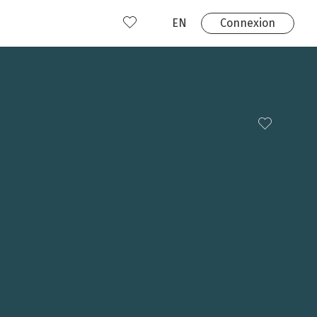
EN
Connexion
s
 produits
Où nous trouver?
 avez déjà un compte?
Connexion