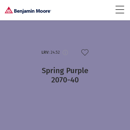
LRV:
24.52
Spring Purple
2070-40