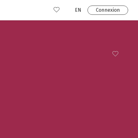
EN
Connexion
s
 produits
Où nous trouver?
 avez déjà un compte?
Connexion