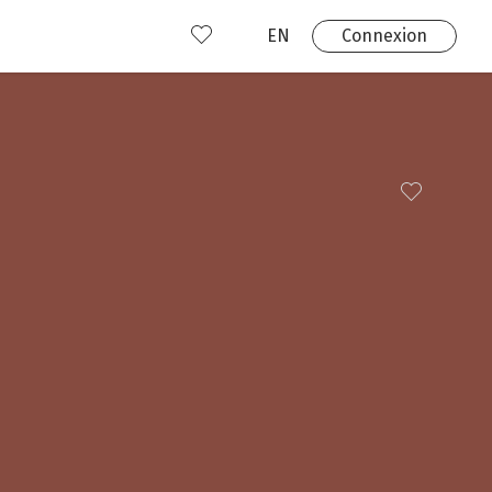
EN
Connexion
s
 produits
Où nous trouver?
 avez déjà un compte?
Connexion