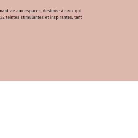
nant vie aux espaces, destinée à ceux qui
2 teintes stimulantes et inspirantes, tant