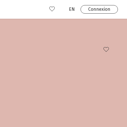
EN
Connexion
s
 produits
Où nous trouver?
 avez déjà un compte?
Connexion