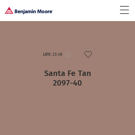
LRV:
23.48
Santa Fe Tan
2097-40