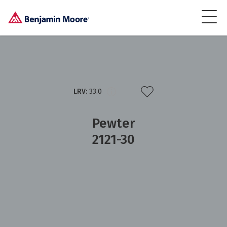
LRV:
33.0
Pewter
2121-30