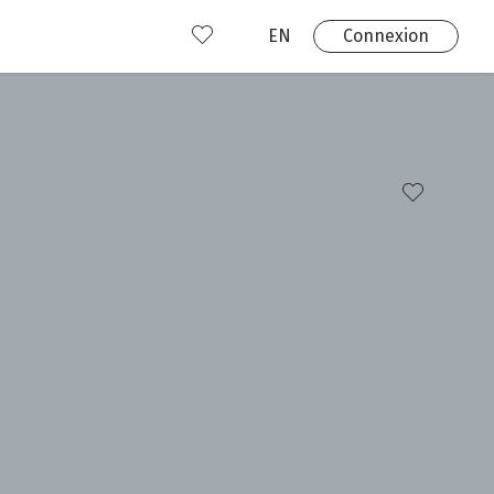
EN
Connexion
s
 produits
Où nous trouver?
 avez déjà un compte?
Connexion