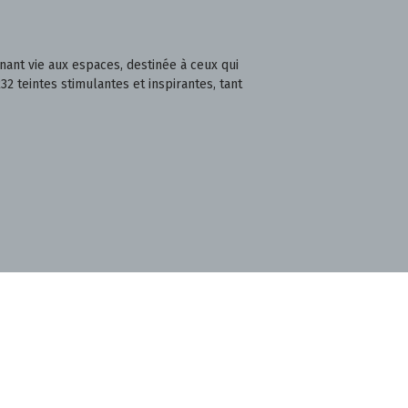
nant vie aux espaces, destinée à ceux qui
2 teintes stimulantes et inspirantes, tant