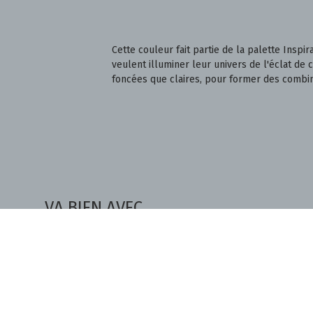
Cette couleur fait partie de la palette Inspi
veulent illuminer leur univers de l'éclat de
foncées que claires, pour former des combin
VA BIEN AVEC