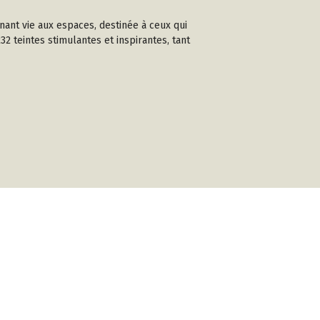
nant vie aux espaces, destinée à ceux qui
2 teintes stimulantes et inspirantes, tant