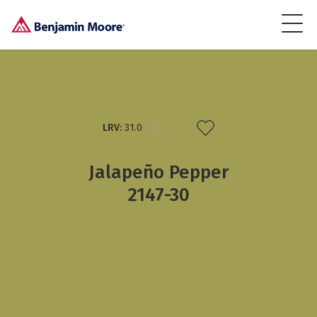
LRV:
31.0
Jalapeño Pepper
2147-30