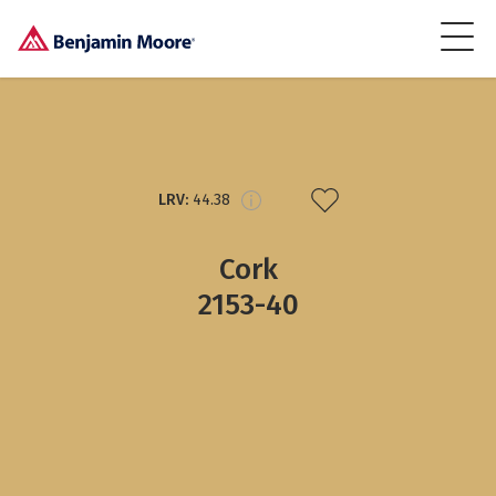
LRV:
44.38
Cork
2153-40