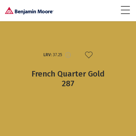
LRV:
37.25
French Quarter Gold
287