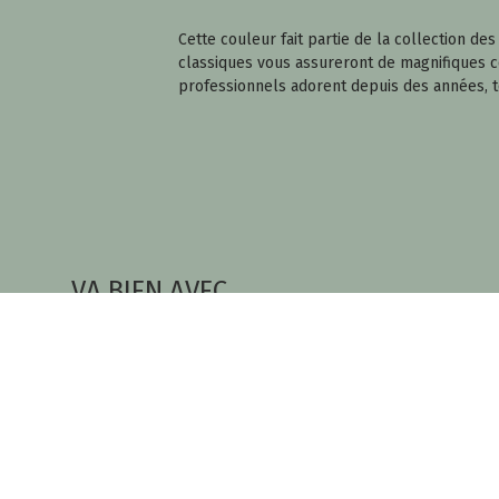
Cette couleur fait partie de la collection d
classiques vous assureront de magnifiques cou
professionnels adorent depuis des années, 
VA BIEN AVEC