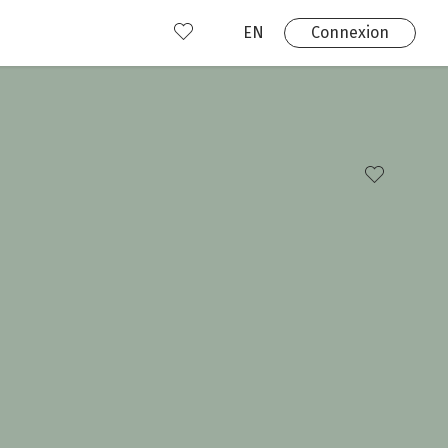
EN
Connexion
s
 produits
Où nous trouver?
 avez déjà un compte?
Connexion