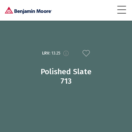
LRV:
13.25
Polished Slate
713