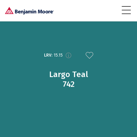
LRV:
15.15
Largo Teal
742