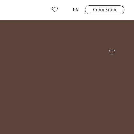
EN
Connexion
s
 produits
Où nous trouver?
 avez déjà un compte?
Connexion