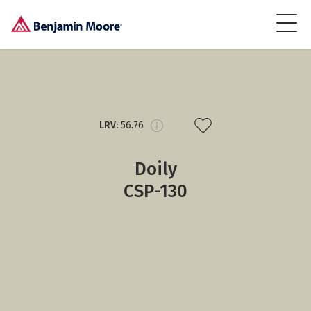
LRV:
56.76
Doily
CSP-130