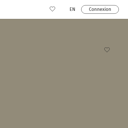
EN
Connexion
s
 produits
Où nous trouver?
 avez déjà un compte?
Connexion