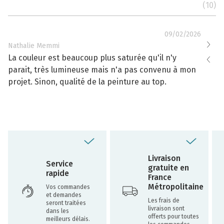
(10)
09/02/2026
Nathalie Memmi
Nathal
La couleur est beaucoup plus saturée qu'il n'y
La cou
parait, très lumineuse mais n'a pas convenu à mon
effacé
projet. Sinon, qualité de la peinture au top.
toujou
Livraison
Service
gratuite en
rapide
France
Métropolitaine
Vos commandes
et demandes
Les frais de
seront traitées
livraison sont
dans les
offerts pour toutes
meilleurs délais.