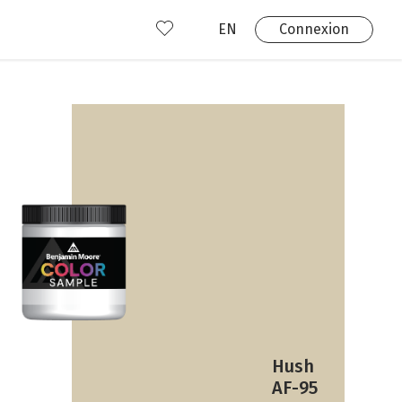
EN
Connexion
s
 produits
Où nous trouver?
 avez déjà un compte?
Connexion
Hush
AF-95