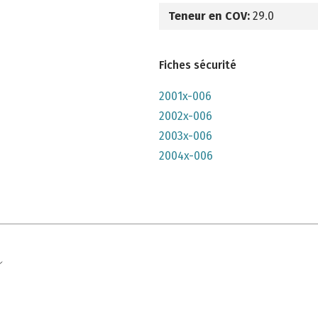
Teneur en COV:
29.0
Fiches sécurité
2001x-006
2002x-006
2003x-006
2004x-006
e qu'il n'y parait, très lumineuse mais n'a pas convenu à mon