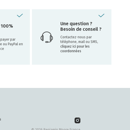
Une question ?
 100%
Besoin de conseil ?
Contactez-nous par
payer par
téléphone, mail ou SMS,
re ou PayPal en
cliquez ici pour les
nce
coordonnées
s
© 2026 Benjamin Moore France