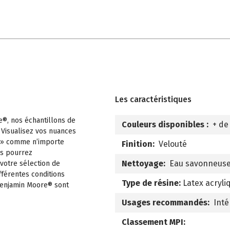
Les caractéristiques
e®, nos échantillons de
Couleurs disponibles :
+ de
 Visualisez vos nuances
 » comme n’importe
Finition:
Velouté
us pourrez
Nettoyage:
Eau savonneus
 votre sélection de
fférentes conditions
Type de résine:
Latex acryli
 Benjamin Moore® sont
Usages recommandés:
Inté
Classement MPI: