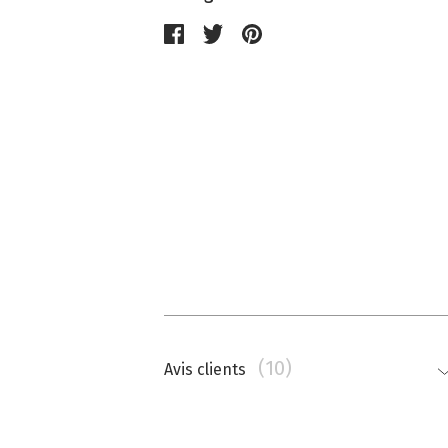
(10)
Avis clients
Nathalie Memmi
La couleur est beaucoup plus saturé
top.