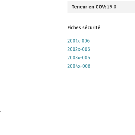
Teneur en COV:
29.0
Fiches sécurité
2001x-006
2002x-006
2003x-006
2004x-006
e qu'il n'y parait, très lumineuse mais n'a pas convenu à mon