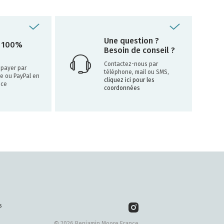
Une question ?
 100%
Besoin de conseil ?
Contactez-nous par
payer par
téléphone, mail ou SMS,
re ou PayPal en
cliquez ici pour les
nce
coordonnées
s
© 2026 Benjamin Moore France