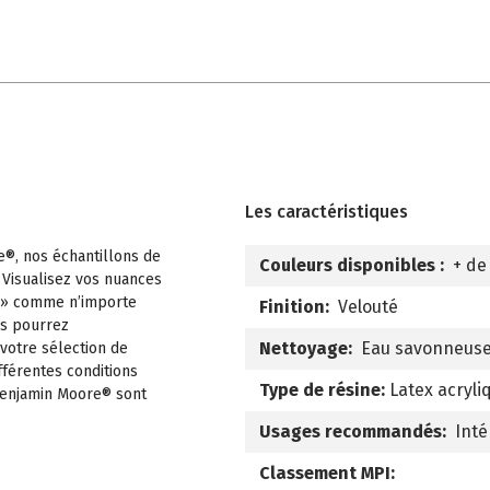
Les caractéristiques
e®, nos échantillons de
Couleurs disponibles :
+ de
 Visualisez vos nuances
 » comme n’importe
Finition:
Velouté
us pourrez
Nettoyage:
Eau savonneus
 votre sélection de
fférentes conditions
Type de résine:
Latex acryli
 Benjamin Moore® sont
Usages recommandés:
Inté
Classement MPI: