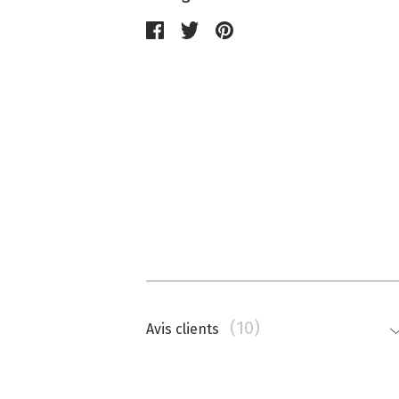
(10)
Avis clients
Nathalie Memmi
La couleur est beaucoup plus saturé
top.