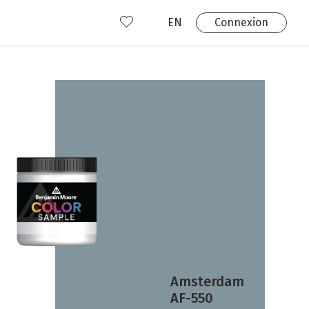
EN
Connexion
s
 produits
Où nous trouver?
 avez déjà un compte?
Connexion
Amsterdam
AF-550