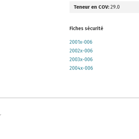
Teneur en COV:
29.0
Fiches sécurité
2001x-006
2002x-006
2003x-006
2004x-006
e qu'il n'y parait, très lumineuse mais n'a pas convenu à mon