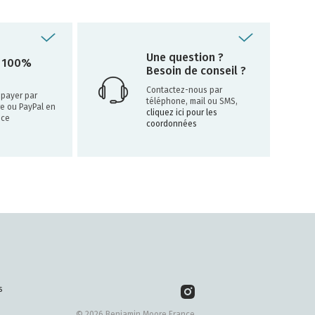
Une question ?
 100%
Besoin de conseil ?
Contactez-nous par
payer par
téléphone, mail ou SMS,
re ou PayPal en
cliquez ici pour les
nce
coordonnées
s
© 2026 Benjamin Moore France