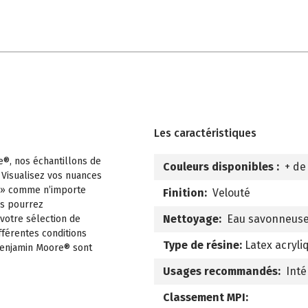
Les caractéristiques
e®, nos échantillons de
Couleurs disponibles :
+ de
 Visualisez vos nuances
 » comme n’importe
Finition:
Velouté
us pourrez
Nettoyage:
Eau savonneus
 votre sélection de
fférentes conditions
Type de résine:
Latex acryli
 Benjamin Moore® sont
Usages recommandés:
Inté
Classement MPI: