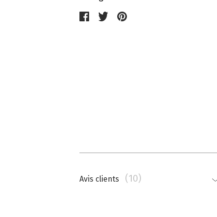
(10)
Avis clients
Nathalie Memmi
La couleur est beaucoup plus saturé
top.