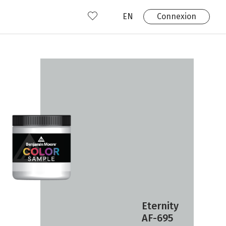
EN
Connexion
s
 produits
Où nous trouver?
 avez déjà un compte?
Connexion
Eternity
AF-695