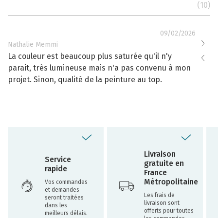
(10)
09/02/2026
Nathalie Memmi
Nathal
La couleur est beaucoup plus saturée qu'il n'y
La cou
parait, très lumineuse mais n'a pas convenu à mon
effacé
projet. Sinon, qualité de la peinture au top.
toujou
Livraison
Service
gratuite en
rapide
France
Métropolitaine
Vos commandes
et demandes
Les frais de
seront traitées
livraison sont
dans les
offerts pour toutes
meilleurs délais.