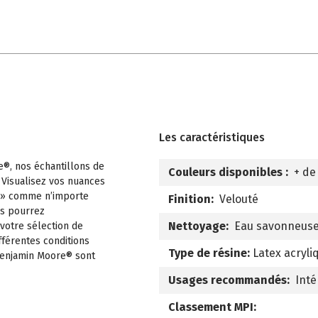
Les caractéristiques
e®, nos échantillons de
Couleurs disponibles :
+ de
 Visualisez vos nuances
 » comme n’importe
Finition:
Velouté
us pourrez
Nettoyage:
Eau savonneus
 votre sélection de
fférentes conditions
Type de résine:
Latex acryli
 Benjamin Moore® sont
Usages recommandés:
Inté
Classement MPI: