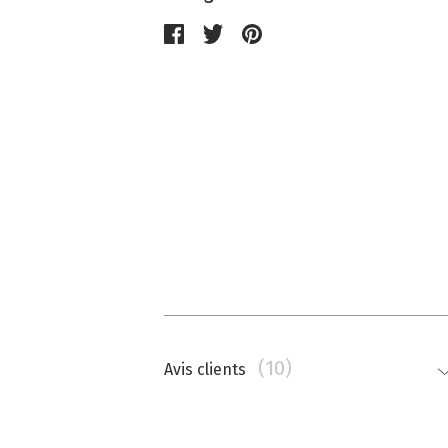
(10)
Avis clients
Nathalie Memmi
La couleur est beaucoup plus saturé
top.