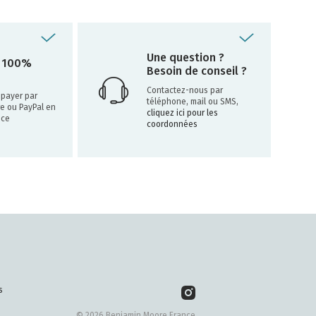
Une question ?
 100%
Besoin de conseil ?
Contactez-nous par
payer par
téléphone, mail ou SMS,
re ou PayPal en
cliquez ici pour les
nce
coordonnées
s
© 2026 Benjamin Moore France