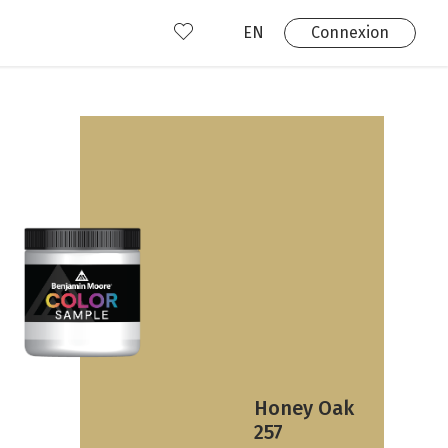
EN
Connexion
s
 produits
Où nous trouver?
 avez déjà un compte?
Connexion
Honey Oak
257