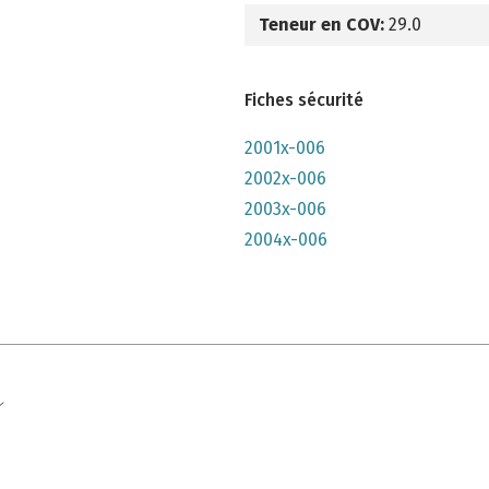
Teneur en COV:
29.0
Fiches sécurité
2001x-006
2002x-006
2003x-006
2004x-006
e qu'il n'y parait, très lumineuse mais n'a pas convenu à mon