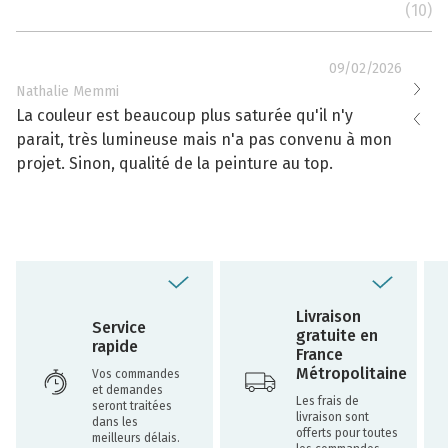
(10)
09/02/2026
Nathalie Memmi
Nathal
La couleur est beaucoup plus saturée qu'il n'y
La cou
parait, très lumineuse mais n'a pas convenu à mon
effacé
projet. Sinon, qualité de la peinture au top.
toujou
Livraison
Service
gratuite en
rapide
France
Métropolitaine
Vos commandes
et demandes
Les frais de
seront traitées
livraison sont
dans les
offerts pour toutes
meilleurs délais.