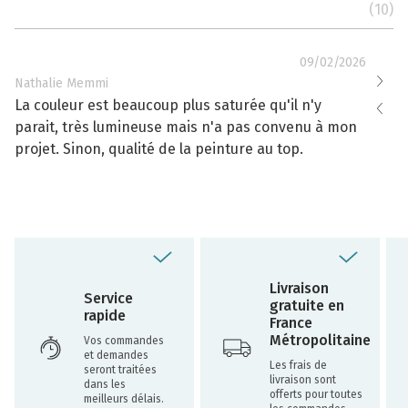
(10)
09/02/2026
Nathalie Memmi
Nathal
La couleur est beaucoup plus saturée qu'il n'y
La cou
parait, très lumineuse mais n'a pas convenu à mon
effacé
projet. Sinon, qualité de la peinture au top.
toujou
Livraison
Service
gratuite en
rapide
France
Métropolitaine
Vos commandes
et demandes
Les frais de
seront traitées
livraison sont
dans les
offerts pour toutes
meilleurs délais.