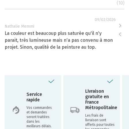
(10)
09/02/2026
Nathalie Memmi
Nathal
La couleur est beaucoup plus saturée qu'il n'y
La cou
parait, très lumineuse mais n'a pas convenu à mon
effacé
projet. Sinon, qualité de la peinture au top.
toujou
Livraison
Service
gratuite en
rapide
France
Métropolitaine
Vos commandes
et demandes
Les frais de
seront traitées
livraison sont
dans les
offerts pour toutes
meilleurs délais.