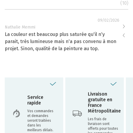
(10)
09/02/2026
Nathalie Memmi
Nathal
La couleur est beaucoup plus saturée qu'il n'y
La cou
parait, très lumineuse mais n'a pas convenu à mon
effacé
projet. Sinon, qualité de la peinture au top.
toujou
Livraison
Service
gratuite en
rapide
France
Métropolitaine
Vos commandes
et demandes
Les frais de
seront traitées
livraison sont
dans les
offerts pour toutes
meilleurs délais.