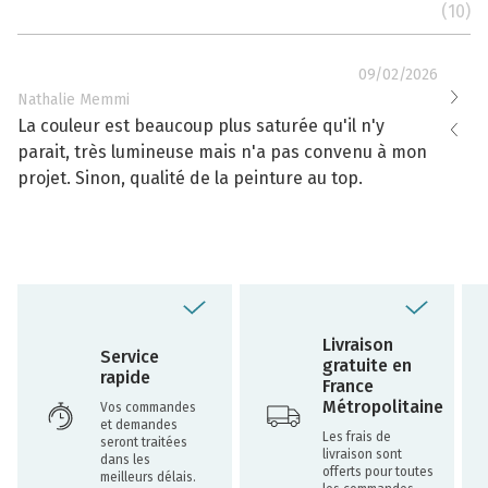
(10)
09/02/2026
Nathalie Memmi
Nathal
La couleur est beaucoup plus saturée qu'il n'y
La cou
parait, très lumineuse mais n'a pas convenu à mon
effacé
projet. Sinon, qualité de la peinture au top.
toujou
Livraison
Service
gratuite en
rapide
France
Métropolitaine
Vos commandes
et demandes
Les frais de
seront traitées
livraison sont
dans les
offerts pour toutes
meilleurs délais.