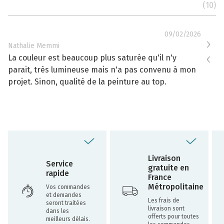
(10)
09/02/2026
Nathalie Memmi
Nathal
La couleur est beaucoup plus saturée qu'il n'y
La cou
parait, très lumineuse mais n'a pas convenu à mon
effacé
projet. Sinon, qualité de la peinture au top.
toujou
Livraison
Service
gratuite en
rapide
France
Métropolitaine
Vos commandes
et demandes
Les frais de
seront traitées
livraison sont
dans les
offerts pour toutes
meilleurs délais.