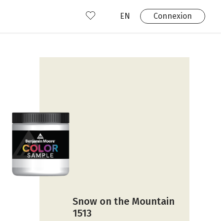
EN
Connexion
s
 produits
Où nous trouver?
 avez déjà un compte?
Connexion
Snow on the Mountain
1513