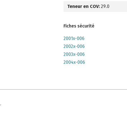
Teneur en COV:
29.0
Fiches sécurité
2001x-006
2002x-006
2003x-006
2004x-006
e qu'il n'y parait, très lumineuse mais n'a pas convenu à mon