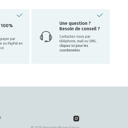
Une question ?
 100%
Besoin de conseil ?
Contactez-nous par
payer par
téléphone, mail ou SMS,
re ou PayPal en
cliquez ici pour les
nce
coordonnées
s
© 2026 Benjamin Moore France