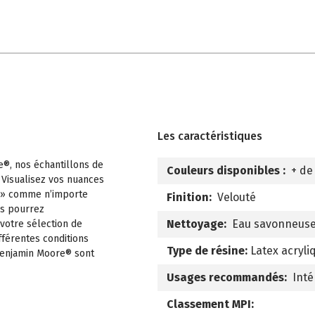
Les caractéristiques
e®, nos échantillons de
Couleurs disponibles :
+ de
 Visualisez vos nuances
 » comme n’importe
Finition:
Velouté
us pourrez
Nettoyage:
Eau savonneus
 votre sélection de
fférentes conditions
Type de résine:
Latex acryli
 Benjamin Moore® sont
Usages recommandés:
Inté
Classement MPI: