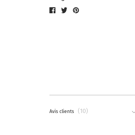
(10)
Avis clients
Nathalie Memmi
La couleur est beaucoup plus saturé
top.