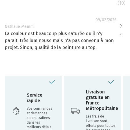
(10)
09/02/2026
Nathalie Memmi
Nathal
La couleur est beaucoup plus saturée qu'il n'y
La cou
parait, très lumineuse mais n'a pas convenu à mon
effacé
projet. Sinon, qualité de la peinture au top.
toujou
Livraison
Service
gratuite en
rapide
France
Métropolitaine
Vos commandes
et demandes
Les frais de
seront traitées
livraison sont
dans les
offerts pour toutes
meilleurs délais.