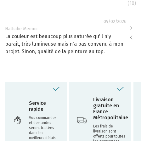
(10)
09/02/2026
Nathalie Memmi
Nathal
La couleur est beaucoup plus saturée qu'il n'y
La cou
parait, très lumineuse mais n'a pas convenu à mon
effacé
projet. Sinon, qualité de la peinture au top.
toujou
Livraison
Service
gratuite en
rapide
France
Métropolitaine
Vos commandes
et demandes
Les frais de
seront traitées
livraison sont
dans les
offerts pour toutes
meilleurs délais.