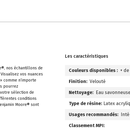
Les caractéristiques
e®, nos échantillons de
Couleurs disponibles :
+ de
 Visualisez vos nuances
 » comme n’importe
Finition:
Velouté
us pourrez
Nettoyage:
Eau savonneus
 votre sélection de
fférentes conditions
Type de résine:
Latex acryli
 Benjamin Moore® sont
Usages recommandés:
Inté
Classement MPI: