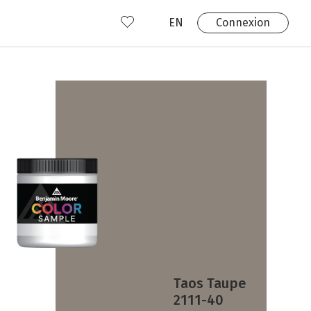
EN
Connexion
s
 produits
Où nous trouver?
 avez déjà un compte?
Connexion
Taos Taupe
2111-40