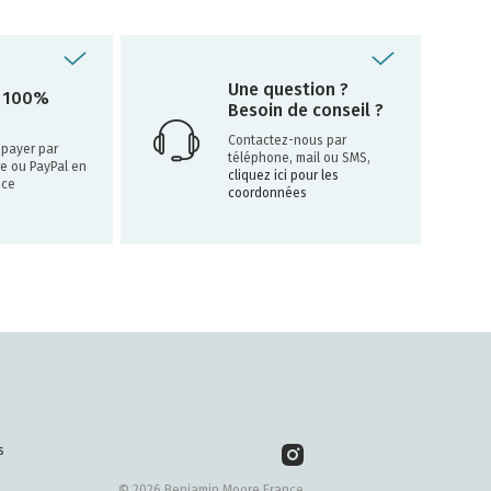
Une question ?
 100%
Besoin de conseil ?
Contactez-nous par
payer par
téléphone, mail ou SMS,
re ou PayPal en
cliquez ici pour les
nce
coordonnées
s
© 2026 Benjamin Moore France