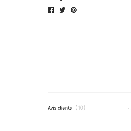
(10)
Avis clients
Nathalie Memmi
La couleur est beaucoup plus saturé
top.