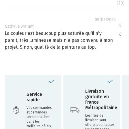
(10)
09/02/2026
Nathalie Memmi
Nathal
La couleur est beaucoup plus saturée qu'il n'y
La cou
parait, très lumineuse mais n'a pas convenu à mon
effacé
projet. Sinon, qualité de la peinture au top.
toujou
Livraison
Service
gratuite en
rapide
France
Métropolitaine
Vos commandes
et demandes
Les frais de
seront traitées
livraison sont
dans les
offerts pour toutes
meilleurs délais.