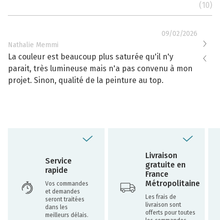
(10)
09/02/2026
Nathalie Memmi
Nathal
La couleur est beaucoup plus saturée qu'il n'y
La cou
parait, très lumineuse mais n'a pas convenu à mon
effacé
projet. Sinon, qualité de la peinture au top.
toujou
Livraison
Service
gratuite en
rapide
France
Métropolitaine
Vos commandes
et demandes
Les frais de
seront traitées
livraison sont
dans les
offerts pour toutes
meilleurs délais.